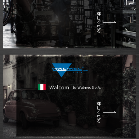
詳
し
く
見
る
Walcom
by Walmec S.p.A.
詳
し
く
見
る