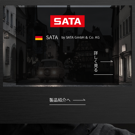
SATA
by SATA GmbH & Co. KG
詳
し
く
見
る
製品紹介へ