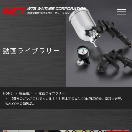
動画ライブラリー
HOME
製品紹介
動画ライブラリー
【貴方のガンがこれでヒカル？！】日本初のWALCOM商品紹介。塗装士必見、
WALCOMの新製品。